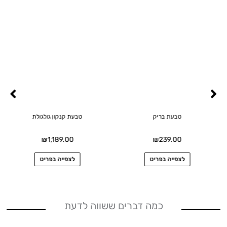
למוצר
זה
יש
מספר
סוגים.
ניתן
לבחור
את
טבעת בריק
טבעת קנקון גולגולת
ת
האפשרויות
בעמוד
₪
1,189.00
₪
239.00
המוצר
לצפייה בפריט
לצפייה בפריט
כמה דברים ששווה לדעת