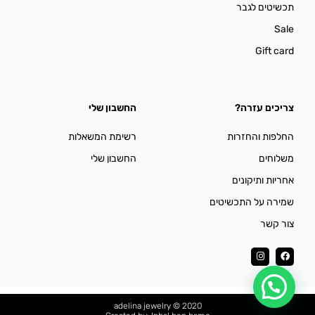
תכשיטים לגבר
Sale
Gift card
צריכים עזרה?
החשבון שלי
החלפות והחזרות
רשימת המשאלות
משלוחים
החשבון שלי
אחריות ותיקונים
שמירה על התכשיטים
צור קשר
I
F
n
a
s
c
t
e
a
b
g
o
r
o
adelina jewelry © 2020
a
k