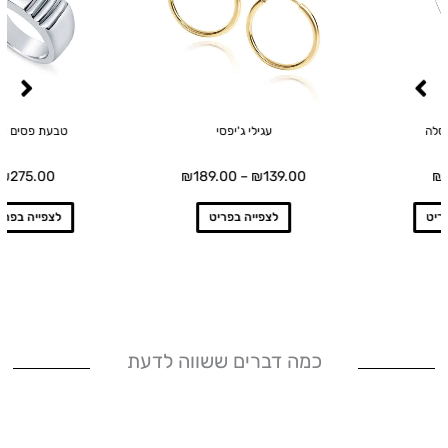
מספר
סוגים.
ניתן
לבחור
את
טבעת פסים עבה
עגילי נטלי
האפשרויות
בעמוד
₪
219.00
₪
275.00
₪
1
המוצר
לצפייה בפריט
לצפייה בפריט
כמה דברים ששווה לדעת