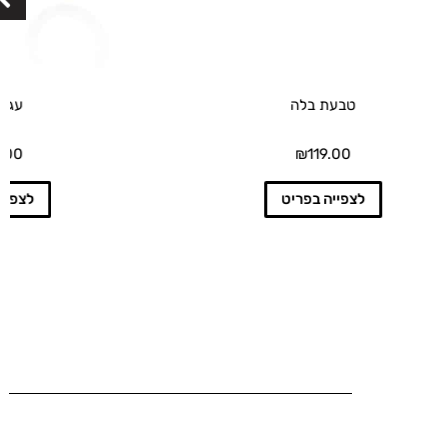
עמוד
מוצר
עגילי סלין
₪
269.00
לצפייה בפריט