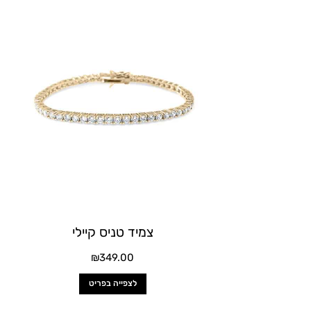
זה
יש
מספר
סוגים.
ניתן
לבחור
את
האפשרויות
בעמוד
המוצר
צמיד טניס קיילי
₪
349.00
לצפייה בפריט