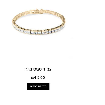
יש
מספר
סוגים.
ניתן
לבחור
את
האפשרויות
בעמוד
המוצר
צמיד טניס מייגן
₪
419.00
לצפייה בפריט
למוצר