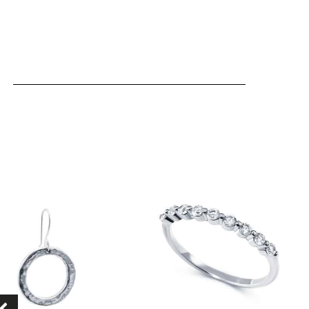
מוצר
ה
ש
ספר
וגים.
יתן
בחור
ת
אפשרויות