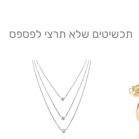
תכשיטים שלא תרצי לפספס
ל
ז
י
מ
ס
נ
ל
א
ה