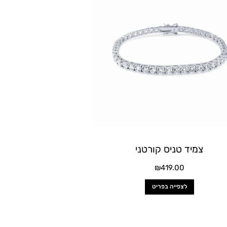
יש
מספר
סוגים.
ניתן
לבחור
את
האפשרויות
בעמוד
המוצר
צמיד טניס קורטני
₪
419.00
לצפייה בפריט