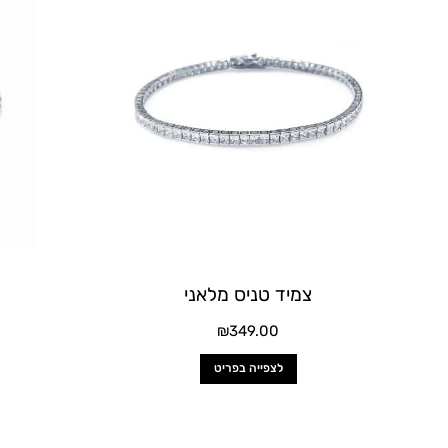
יש
מספר
סוגים.
ניתן
לבחור
את
האפשרויות
בעמוד
המוצר
צמיד טניס מלאני
₪
349.00
לצפייה בפריט