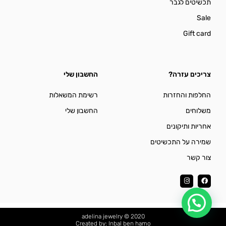
תכשיטים לגבר
Sale
Gift card
צריכים עזרה?
החשבון שלי
החלפות והחזרות
רשימת המשאלות
משלוחים
החשבון שלי
אחריות ותיקונים
שמירה על התכשיטים
צור קשר
I
F
n
a
s
c
t
e
a
b
g
o
r
o
adelina jewelry © 2020
a
k
Created by: Inbal ben hamo