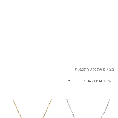
מציגים את כל ⁦3⁩ התוצאות